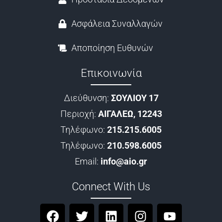
Ασφάλεια Συναλλαγών
Αποποίηση Ευθυνών
Επικοινωνία
Διεύθυνση:
ΣΟΥΛΙΟΥ 17
Περιοχή:
ΑΙΓΑΛΕΩ, 12243
Τηλέφωνο:
215.215.6005
Τηλέφωνο:
210.598.6005
Email:
info@aio.gr
Connect With Us
F
T
L
I
Y
a
w
i
n
o