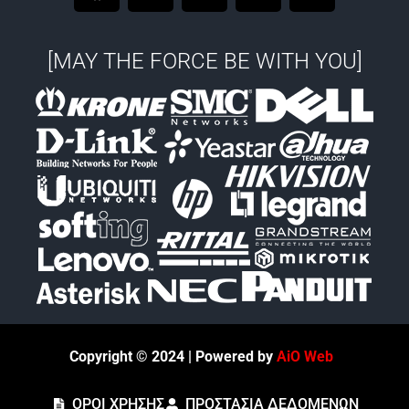
c
i
n
s
u
e
t
k
t
t
[MAY THE FORCE BE WITH YOU]
b
t
e
a
u
o
e
d
g
b
o
r
i
r
e
k
n
a
m
Copyright © 2024 | Powered by
AiO Web
ΟΡΟΙ ΧΡΗΣΗΣ
ΠΡΟΣΤΑΣΙΑ ΔΕΔΟΜΕΝΩΝ