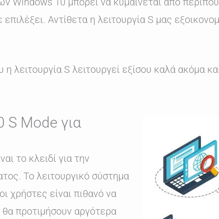
ων Windows 10 μπορεί να κυμαίνεται από περίπου
 επιλέξει. Αντίθετα η λειτουργία S μας εξοικον
η λειτουργία S λειτουργεί εξίσου καλά ακόμα κα
0 S Mode για
αι το κλειδί για την
ατος. Το λειτουργικό σύστημα
ι χρήστες είναι πιθανό να
υ θα προτιμήσουν αργότερα