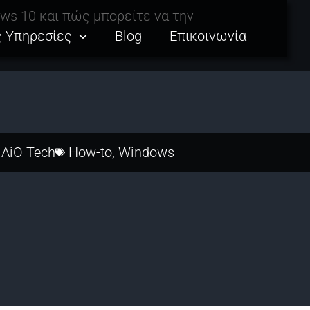
ows 10 και πώς μπορείτε να την
ς Υπηρεσίες
Blog
Επικοινωνία
AiO Tech
How-to
,
Windows